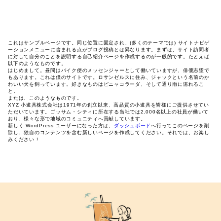
これはサンプルページです。同じ位置に固定され、(多くのテーマでは) サイトナビゲ
ーションメニューに含まれる点がブログ投稿とは異なります。まずは、サイト訪問者
に対して自分のことを説明する自己紹介ページを作成するのが一般的です。たとえば
以下のようなものです。
はじめまして。昼間はバイク便のメッセンジャーとして働いていますが、俳優志望で
もあります。これは僕のサイトです。ロサンゼルスに住み、ジャックという名前のか
わいい犬を飼っています。好きなものはピニャコラーダ、そして通り雨に濡れるこ
と。
または、このようなものです。
XYZ 小道具株式会社は1971年の創立以来、高品質の小道具を皆様にご提供させてい
ただいています。ゴッサム・シティに所在する当社では2,000名以上の社員が働いて
おり、様々な形で地域のコミュニティへ貢献しています。
新しく WordPress ユーザーになった方は、
ダッシュボード
へ行ってこのページを削
除し、独自のコンテンツを含む新しいページを作成してください。それでは、お楽し
みください !