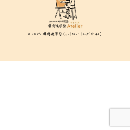
© 2025 嚶鳴進学塾（おうめい しんがくじゅく）